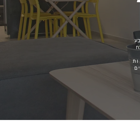
ע
ח
ות
ם