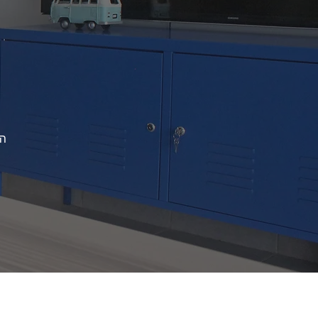
ו
ה
ו