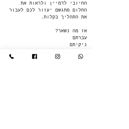
החיובי לדמיין ולראות את 
החלום מתגשם יעזור לכם לעבור 
את התהליך בקלות.
אז מה נשאר?
עברתם
ניקיתם
פרקתם
סידרתם
עכשיו נשאר להתרווח , ליהנות 
ולהתחיל ליצור חוויות חדשות .
#חןחפץמעצבפנים
#מיקסוםחללים